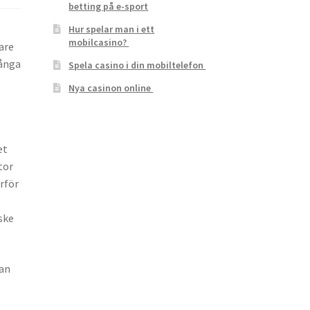
betting på e-sport
Hur spelar man i ett
mobilcasino?
are
många
Spela casino i din mobiltelefon
Nya casinon online
et
stor
ärför
ske
kan