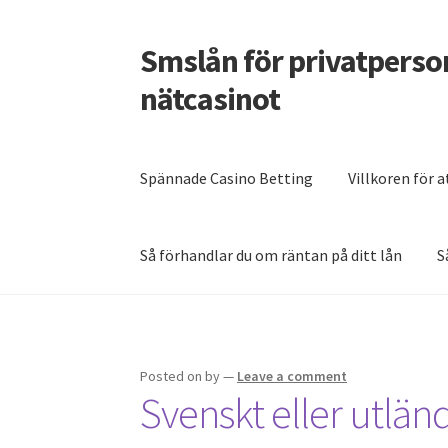
Smslån för privatperson
Skip
Skip
to
to
nätcasinot
navigation
content
Spännade Casino Betting
Villkoren för a
Så förhandlar du om räntan på ditt lån
S
Home
fmd
Så fungerar kreditkort för att byg
Så jämför du olika kreditkort – En guide till ra
Posted on
by
—
Leave a comment
Svenskt eller utlän