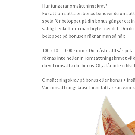
Hur fungerar omsättningskrav?
För att omsätta en bonus behöver du omsätta
spela för beloppet på din bonus gånger casi
väldigt enkelt om man bryter ner det. Om du
beloppet på bonusen räknar man så här:
100 x 10 = 1000 kronor. Du måste alltså spela 
räknas inte heller in i omsättningskravet vil
du vill omsätta din bonus. Ofta får inte oddse
Omsättningskrav på bonus eller bonus + ins
Vad omsättningskravet innefattar kan varier