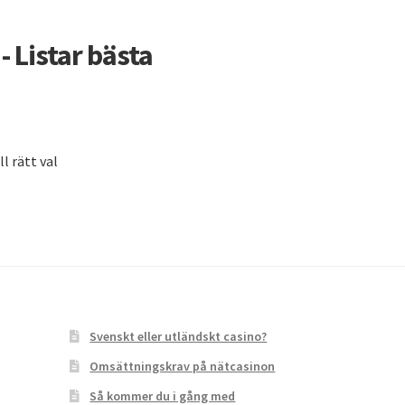
- Listar bästa
l rätt val
Svenskt eller utländskt casino?
n
Omsättningskrav på nätcasinon
Så kommer du i gång med