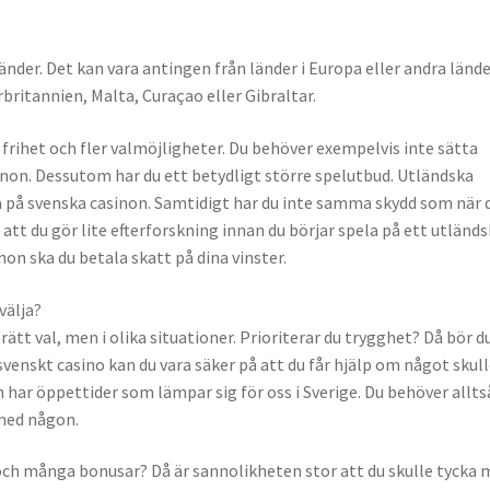
änder. Det kan vara antingen från länder i Europa eller andra lände
ritannien, Malta, Curaçao eller Gibraltar.
frihet och fler valmöjligheter. Du behöver exempelvis inte sätta
sinon. Dessutom har du ett betydligt större spelutbud. Utländska
ta på svenska casinon. Samtidigt har du inte samma skydd som när 
t att du gör lite efterforskning innan du börjar spela på ett utländs
on ska du betala skatt på dina vinster.
välja?
rätt val, men i olika situationer. Prioriterar du trygghet? Då bör d
 svenskt casino kan du vara säker på att du får hjälp om något skul
 har öppettider som lämpar sig för oss i Sverige. Du behöver allts
 med någon.
d och många bonusar? Då är sannolikheten stor att du skulle tycka 