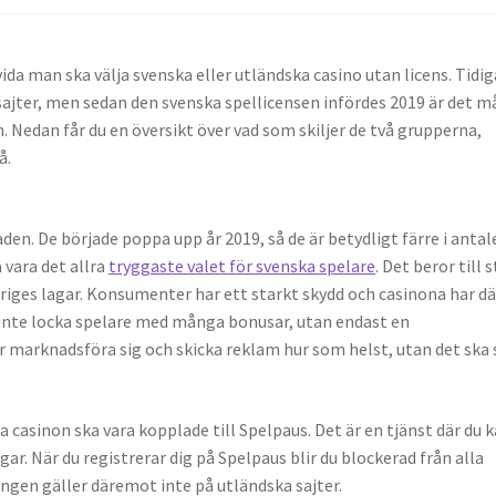
da man ska välja svenska eller utländska casino utan licens. Tidig
lsajter, men sedan den svenska spellicensen infördes 2019 är det 
 Nedan får du en översikt över vad som skiljer de två grupperna,
å.
en. De började poppa upp år 2019, så de är betydligt färre i antal
 vara det allra
tryggaste valet för svenska spelare
. Det beror till 
veriges lagar. Konsumenter har ett starkt skydd och casinona har d
de inte locka spelare med många bonusar, utan endast en
er marknadsföra sig och skicka reklam hur som helst, utan det ska 
a casinon ska vara kopplade till Spelpaus. Det är en tjänst där du 
ar. När du registrerar dig på Spelpaus blir du blockerad från alla
ngen gäller däremot inte på utländska sajter.