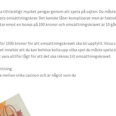
 tillräckligt mycket pengar genom att spela på sajten. Du måste
nots omsättningskrav. Det kanske låter komplicerat men är faktis
 tar emot en bonus på 100 kronor och omsättningskravet är 10 gå
för 1000 kronor för att omsättningskravet ska bli uppfyllt. Vissa s
ket innebär att du kan behöva kolla upp vilka spel du måste spela
t vara alltför lågt för att det ska räknas till omsättningskravet.
ättning
a mellan olika casinon och är något som du