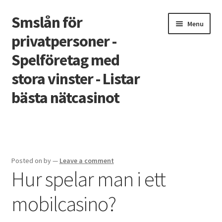
Smslån för
Skip
Skip
Menu
to
to
privatpersoner -
navigation
content
Spelföretag med
stora vinster - Listar
bästa nätcasinot
Home
fmd
Posted on
by
—
Leave a comment
Hur spelar man i ett
Så fungerar kreditkort för att bygga upp din
kreditvärdighet
mobilcasino?
Så förhandlar du om räntan på ditt lån