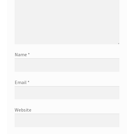
Name
*
Email
*
Website