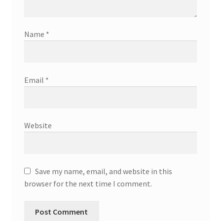
Name
*
Email
*
Website
Save my name, email, and website in this
browser for the next time I comment.