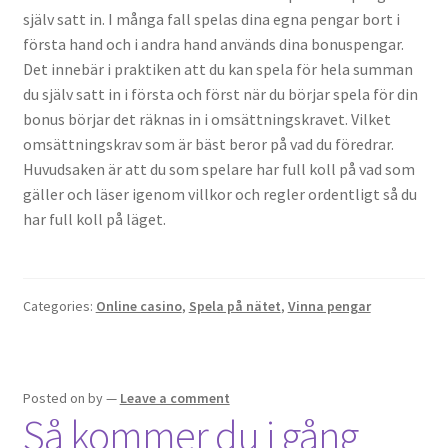
själv satt in. I många fall spelas dina egna pengar bort i
första hand och i andra hand används dina bonuspengar.
Det innebär i praktiken att du kan spela för hela summan
du själv satt in i första och först när du börjar spela för din
bonus börjar det räknas in i omsättningskravet. Vilket
omsättningskrav som är bäst beror på vad du föredrar.
Huvudsaken är att du som spelare har full koll på vad som
gäller och läser igenom villkor och regler ordentligt så du
har full koll på läget.
Categories:
Online casino
,
Spela på nätet
,
Vinna pengar
Posted on
by
—
Leave a comment
Så kommer du i gång