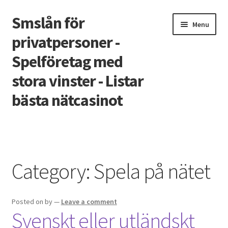
Smslån för
Skip
Skip
Menu
to
to
privatpersoner -
navigation
content
Spelföretag med
stora vinster - Listar
bästa nätcasinot
Home
fmd
Category:
Spela på nätet
Så fungerar kreditkort för att bygga upp din
kreditvärdighet
Posted on
by
—
Leave a comment
Svenskt eller utländskt
Så förhandlar du om räntan på ditt lån