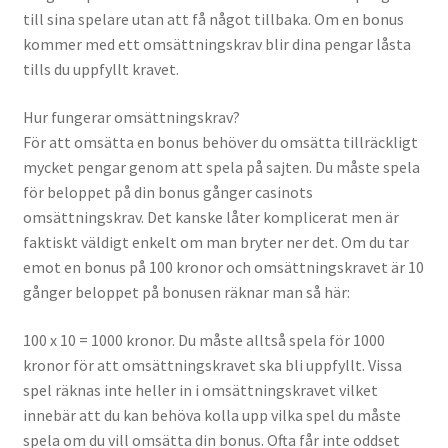
till sina spelare utan att få något tillbaka. Om en bonus
kommer med ett omsättningskrav blir dina pengar låsta
tills du uppfyllt kravet.
Hur fungerar omsättningskrav?
För att omsätta en bonus behöver du omsätta tillräckligt
mycket pengar genom att spela på sajten. Du måste spela
för beloppet på din bonus gånger casinots
omsättningskrav. Det kanske låter komplicerat men är
faktiskt väldigt enkelt om man bryter ner det. Om du tar
emot en bonus på 100 kronor och omsättningskravet är 10
gånger beloppet på bonusen räknar man så här:
100 x 10 = 1000 kronor. Du måste alltså spela för 1000
kronor för att omsättningskravet ska bli uppfyllt. Vissa
spel räknas inte heller in i omsättningskravet vilket
innebär att du kan behöva kolla upp vilka spel du måste
spela om du vill omsätta din bonus. Ofta får inte oddset