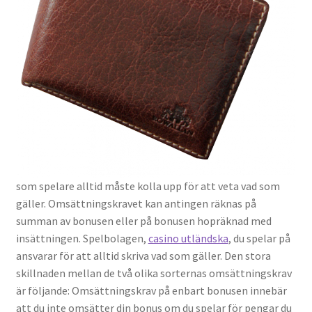
som spelare alltid måste kolla upp för att veta vad som
gäller. Omsättningskravet kan antingen räknas på
summan av bonusen eller på bonusen hopräknad med
insättningen. Spelbolagen,
casino utländska
, du spelar på
ansvarar för att alltid skriva vad som gäller. Den stora
skillnaden mellan de två olika sorternas omsättningskrav
är följande: Omsättningskrav på enbart bonusen innebär
att du inte omsätter din bonus om du spelar för pengar du