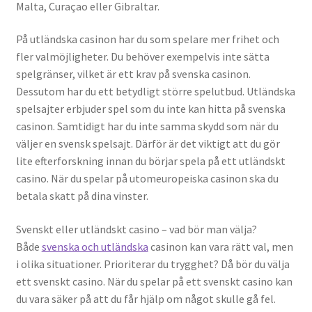
Malta, Curaçao eller Gibraltar.
På utländska casinon har du som spelare mer frihet och
fler valmöjligheter. Du behöver exempelvis inte sätta
spelgränser, vilket är ett krav på svenska casinon.
Dessutom har du ett betydligt större spelutbud. Utländska
spelsajter erbjuder spel som du inte kan hitta på svenska
casinon. Samtidigt har du inte samma skydd som när du
väljer en svensk spelsajt. Därför är det viktigt att du gör
lite efterforskning innan du börjar spela på ett utländskt
casino. När du spelar på utomeuropeiska casinon ska du
betala skatt på dina vinster.
Svenskt eller utländskt casino – vad bör man välja?
Både
svenska och utländska
casinon kan vara rätt val, men
i olika situationer. Prioriterar du trygghet? Då bör du välja
ett svenskt casino. När du spelar på ett svenskt casino kan
du vara säker på att du får hjälp om något skulle gå fel.