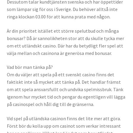
Dessutom talar kundtjänsten svenska och har öppettider
som lämpar sig för oss i Sverige. Du behöver alltså inte
ringa klockan 03.00 för att kunna prata med någon.
Är din prioritet istället ett större spelutbud och många
bonusar? Då är sannolikheten stor att du skulle tycka mer
om ett utländskt casino. Där har du betydligt fler spel att
välja mellan och casinona är generösa med bonusar.
Vad bör man tänka på?
Om du väljer att spela på ett svenskt casino finns det
faktiskt inte så mycket att tänka på. Det handlar främst
om att spela ansvarsfullt och undvika spelmissbruk. Tänk
igenom hur mycket tid och pengar du egentligen vill lägga
på casinospel och håll dig till de gränserna.
Vid spel på utländska casinon finns det lite mer att göra.
Först bör du kolla upp om casinot som verkar intressant