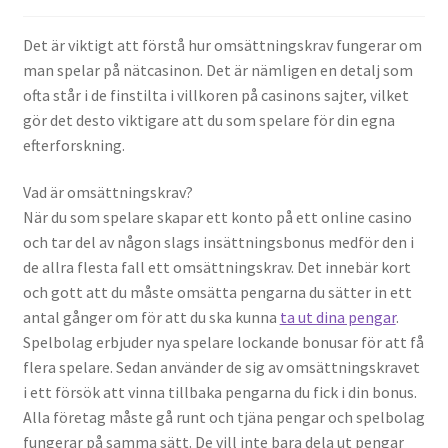
Det är viktigt att förstå hur omsättningskrav fungerar om
man spelar på nätcasinon. Det är nämligen en detalj som
ofta står i de finstilta i villkoren på casinons sajter, vilket
gör det desto viktigare att du som spelare för din egna
efterforskning.
Vad är omsättningskrav?
När du som spelare skapar ett konto på ett online casino
och tar del av någon slags insättningsbonus medför den i
de allra flesta fall ett omsättningskrav. Det innebär kort
och gott att du måste omsätta pengarna du sätter in ett
antal gånger om för att du ska kunna
ta ut dina pengar
.
Spelbolag erbjuder nya spelare lockande bonusar för att få
flera spelare. Sedan använder de sig av omsättningskravet
i ett försök att vinna tillbaka pengarna du fick i din bonus.
Alla företag måste gå runt och tjäna pengar och spelbolag
fungerar på samma sätt. De vill inte bara dela ut pengar