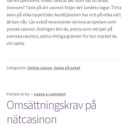
har en spellicens. Vilket land är det som har utfärdat
licensen? Tänk på att casinot följer det landets lagar. Titta
även på vilka öppettider kundtjänsten har och på vilka sätt
de kan nås. Läs också recensioner skrivna av spelare som
provat casinot. Slutligen bör du, precis som vid spel på
svenska casinon, sätta rimliga gränser för hur mycket du
vill spela.
Categories:
Online casino
,
Spela på nätet
Posted on
by
—
Leave a comment
Omsättningskrav på
nätcasinon