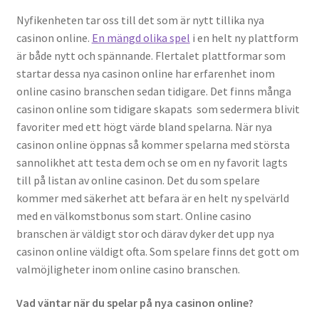
Nyfikenheten tar oss till det som är nytt tillika nya
casinon online.
En mängd olika spel
i en helt ny plattform
är både nytt och spännande. Flertalet plattformar som
startar dessa nya casinon online har erfarenhet inom
online casino branschen sedan tidigare. Det finns många
casinon online som tidigare skapats som sedermera blivit
favoriter med ett högt värde bland spelarna. När nya
casinon online öppnas så kommer spelarna med största
sannolikhet att testa dem och se om en ny favorit lagts
till på listan av online casinon. Det du som spelare
kommer med säkerhet att befara är en helt ny spelvärld
med en välkomstbonus som start. Online casino
branschen är väldigt stor och därav dyker det upp nya
casinon online väldigt ofta. Som spelare finns det gott om
valmöjligheter inom online casino branschen.
Vad väntar när du spelar på nya casinon online?