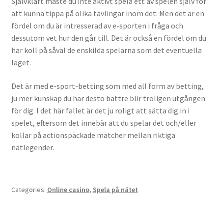
Självklart måste du inte aktivt spela ett av spelen själv för
att kunna tippa på olika tävlingar inom det. Men det är en
fördel om du är intresserad av e-sporten i fråga och
dessutom vet hur den går till. Det är också en fördel om du
har koll på såväl de enskilda spelarna som det eventuella
laget.
Det är med e-sport-betting som med all form av betting,
ju mer kunskap du har desto bättre blir troligen utgången
för dig. I det här fallet är det ju roligt att sätta dig in i
spelet, eftersom det innebär att du spelar det och/eller
kollar på actionspäckade matcher mellan riktiga
nätlegender.
Categories:
Online casino
,
Spela på nätet