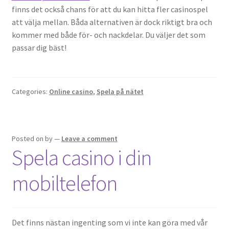
finns det också chans för att du kan hitta fler casinospel
att välja mellan. Båda alternativen är dock riktigt bra och
kommer med både för- och nackdelar. Du väljer det som
passar dig bäst!
Categories:
Online casino
,
Spela på nätet
Posted on
by
—
Leave a comment
Spela casino i din
mobiltelefon
Det finns nästan ingenting som vi inte kan göra med vår