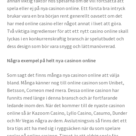
annan viktig faktor hos spelarna om de vill fortsätta att
spela eller ej på nya casinon online. Ett första bra intryck
brukar vara en bra början rent generellt oavsett om det
har med online casino eller något annat i livet att göra.
Två viktiga ingredienser för att ett nytt casino online skall
lyckas i en konkurrenskraftig bransch är spelutbudet och
dess design som bör vara snygg och lättmanövrerad.
Några exempel på helt nya casinon online
Som sagt det finns många nya casinon online att välja
bland. Många känner nog till online casinon som Unibet,
Betsson, Comeon med mera. Dessa online casinon har
funnits med länge i denna bransch och är fortfarande
ledande inom den. När det kommer till de nyaste casinon
online så är Kazoom Casino, Lyllo Casino, Casumo, Dunder
och Mr Vegas några av dem.
Avslutningsvis så finns det ett
bra tips att ha med sig i ryggsäcken när du som spelare
spelar på online casinon. Tipset är att aldrig spela för